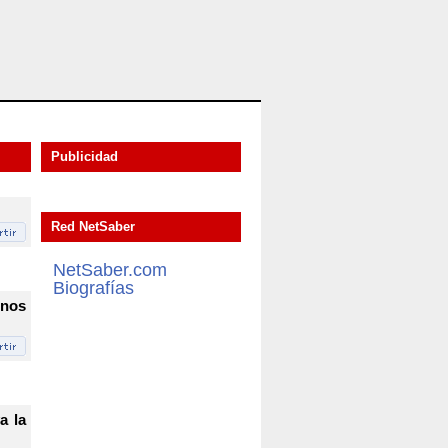
Publicidad
Red NetSaber
NetSaber.com
Biografías
 nos
a la