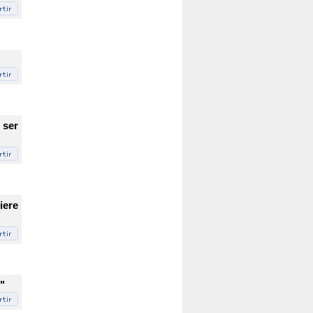
 ser
iere
"