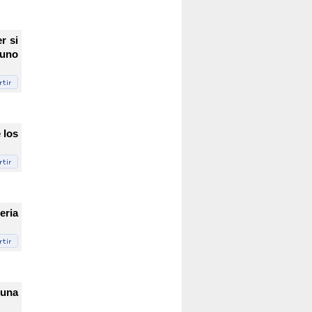
r si
 uno
 los
eria
 una