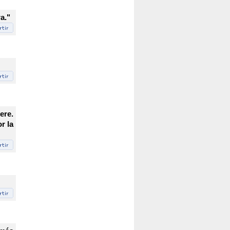
a."
ere.
r la