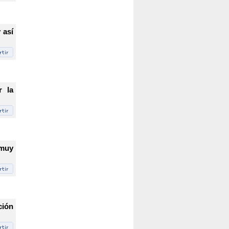
 así
r la
 muy
ción