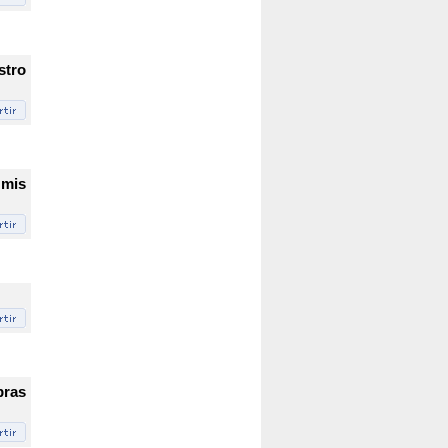
stro
 mis
bras