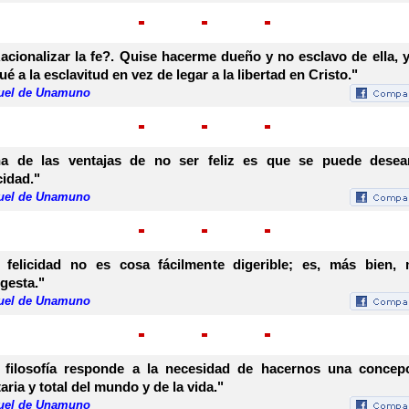
acionalizar la fe?. Quise hacerme dueño y no esclavo de ella, y
gué a la esclavitud en vez de legar a la libertad en Cristo."
uel de Unamuno
a de las ventajas de no ser feliz es que se puede desea
cidad."
uel de Unamuno
 felicidad no es cosa fácilmente digerible; es, más bien,
igesta."
uel de Unamuno
 filosofía responde a la necesidad de hacernos una concep
taria y total del mundo y de la vida."
uel de Unamuno