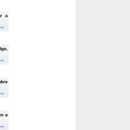
ar a
lgo,
mbre
en a