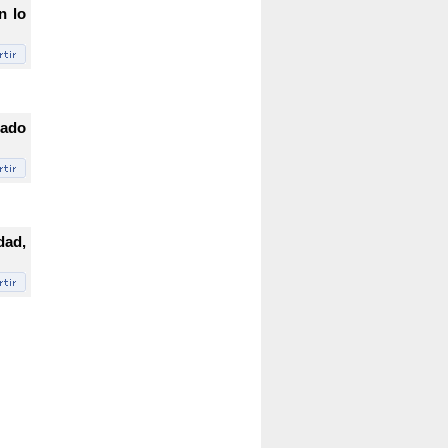
n lo
dado
dad,