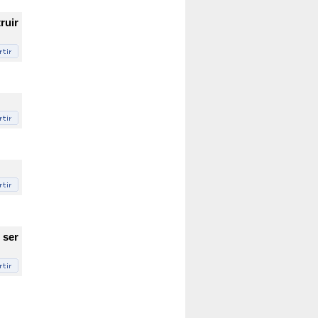
ruir
 ser