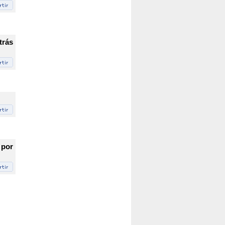
trás
 por