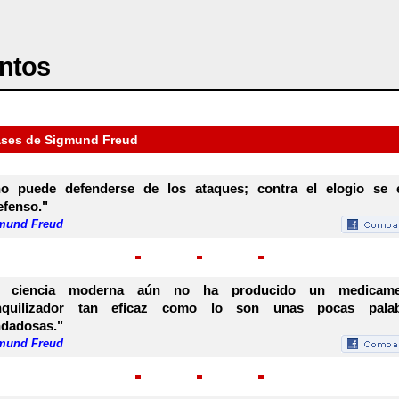
ntos
ases de Sigmund Freud
o puede defenderse de los ataques; contra el elogio se 
efenso."
mund Freud
a ciencia moderna aún no ha producido un medicame
anquilizador tan eficaz como lo son unas pocas palab
dadosas."
mund Freud