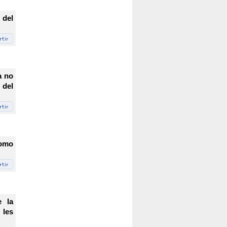
 del
a no
 del
como
e la
 les