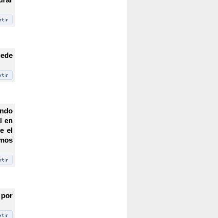
uede
undo
l en
e el
imos
 por