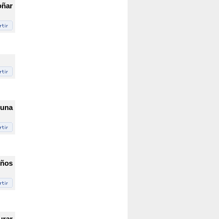
oñar
 una
eños
urar