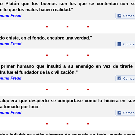
jo Platón que los buenos son los que se contentan con s
ello que los malos hacen realidad."
mund Freud
do chiste, en el fondo, encubre una verdad."
mund Freud
 primer humano que insultó a su enemigo en vez de tirarle
dra fue el fundador de la civilización."
mund Freud
alquiera que despierto se comportase como lo hiciera en su
ía tomado por loco."
mund Freud
 dos individuos están siempre de acuerdo en todo, puedo aseg