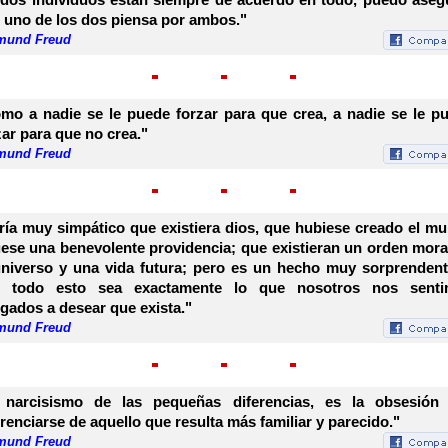
 uno de los dos piensa por ambos."
mund Freud
mo a nadie se le puede forzar para que crea, a nadie se le p
zar para que no crea."
mund Freud
ría muy simpático que existiera dios, que hubiese creado el m
uese una benevolente providencia; que existieran un orden mora
universo y una vida futura; pero es un hecho muy sorprendent
 todo esto sea exactamente lo que nosotros nos sent
igados a desear que exista."
mund Freud
 narcisismo de las pequeñas diferencias, es la obsesión
erenciarse de aquello que resulta más familiar y parecido."
mund Freud