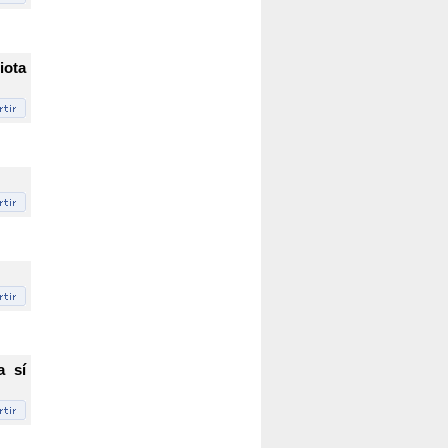
iota
a sí