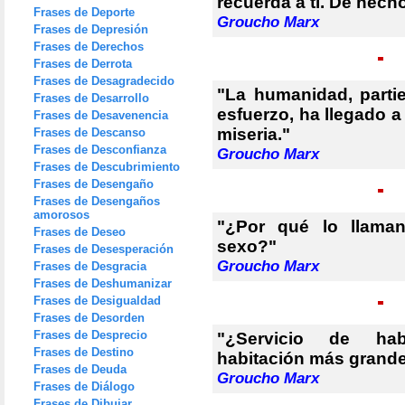
recuerda a ti. De hech
Frases de Deporte
Groucho Marx
Frases de Depresión
Frases de Derechos
Frases de Derrota
Frases de Desagradecido
"La humanidad, parti
Frases de Desarrollo
esfuerzo, ha llegado a
Frases de Desavenencia
miseria."
Frases de Descanso
Frases de Desconfianza
Groucho Marx
Frases de Descubrimiento
Frases de Desengaño
Frases de Desengaños
amorosos
"¿Por qué lo llama
Frases de Deseo
sexo?"
Frases de Desesperación
Groucho Marx
Frases de Desgracia
Frases de Deshumanizar
Frases de Desigualdad
Frases de Desorden
Frases de Desprecio
"¿Servicio de ha
Frases de Destino
habitación más grande
Frases de Deuda
Groucho Marx
Frases de Diálogo
Frases de Dibujar