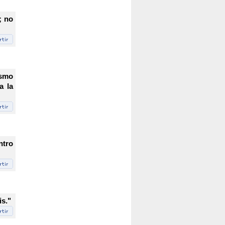
; no
ismo
a la
ntro
is."