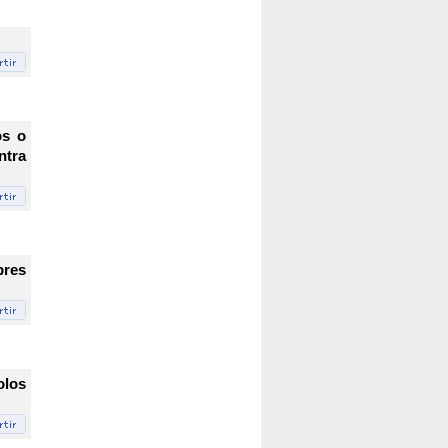
os o
ntra
bres
olos