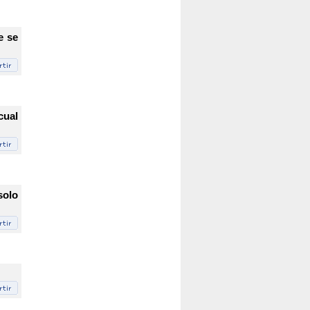
e se
cual
solo