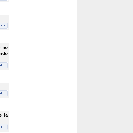
y no
rido
e la