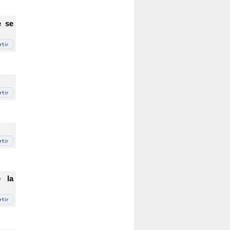
e se
e la