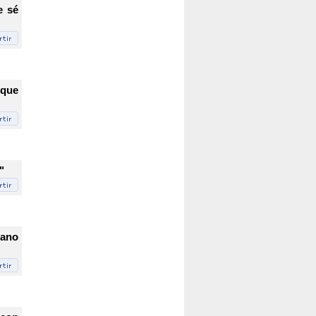
e sé
rque
"
mano