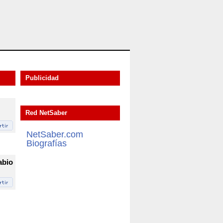
Publicidad
Red NetSaber
NetSaber.com
Biografías
abio