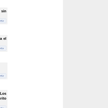
 sin
a el
 Los
rito