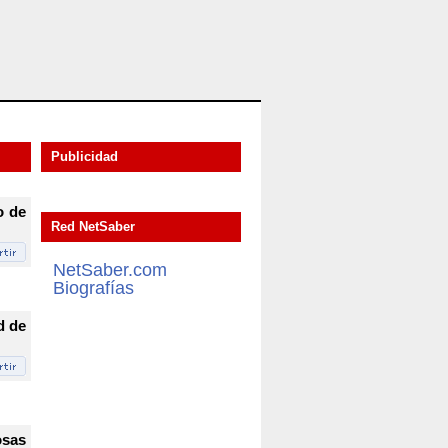
Publicidad
o de
Red NetSaber
NetSaber.com
Biografías
d de
osas