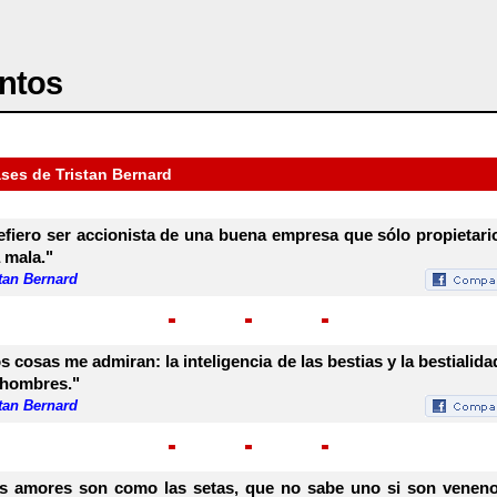
ntos
ases de Tristan Bernard
efiero ser accionista de una buena empresa que sólo propietari
 mala."
tan Bernard
s cosas me admiran: la inteligencia de las bestias y la bestialida
 hombres."
tan Bernard
s amores son como las setas, que no sabe uno si son venen