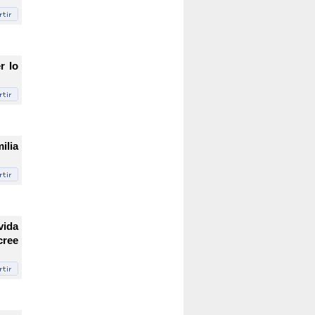
r lo
ilia
vida
cree