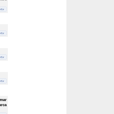
 mar
arca