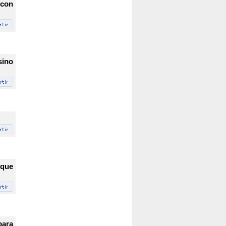
 con
sino
 que
para