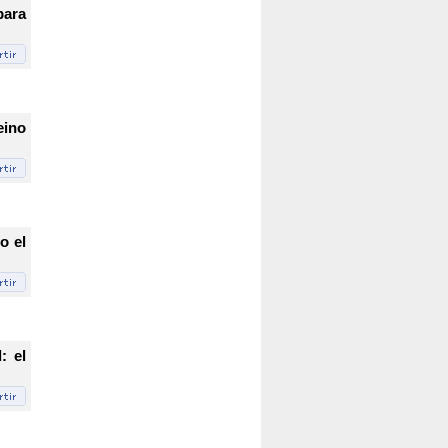
para
eino
o el
: el