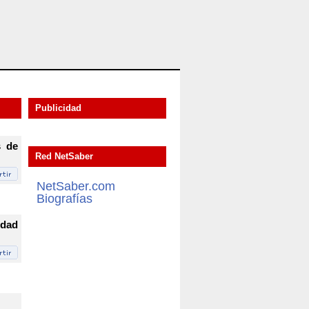
Publicidad
s de
Red NetSaber
NetSaber.com
Biografías
idad