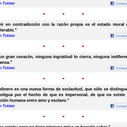
 Tolstoi
vir en contradicción con la razón propia es el estado moral
olerable."
 Tolstoi
un gran corazón, ninguna ingratitud lo cierra, ninguna indifere
cansa."
 Tolstoi
 dinero es una nueva forma de esclavitud, que sólo se distingu
antigua por el hecho de que es impersonal, de que no existe
ación humana entre amo y esclavo."
 Tolstoi
os existe; pero no tiene ninguna prisa en hacerlo saber."