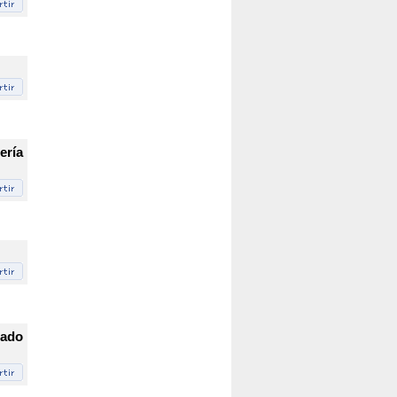
ería
dado