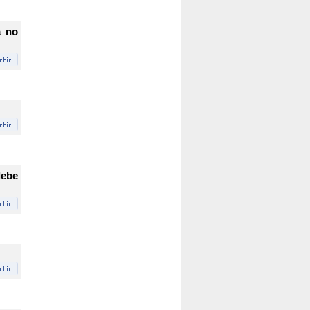
a no
debe