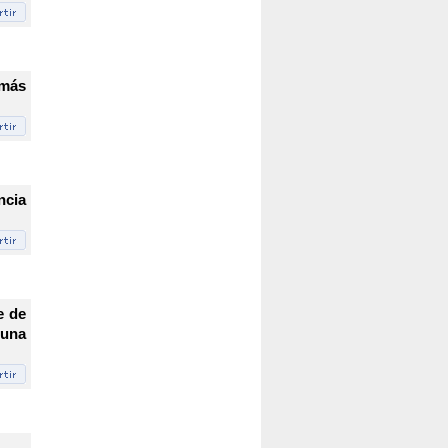
 más
ncia
e de
 una