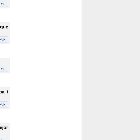
 que
ba /
ejor