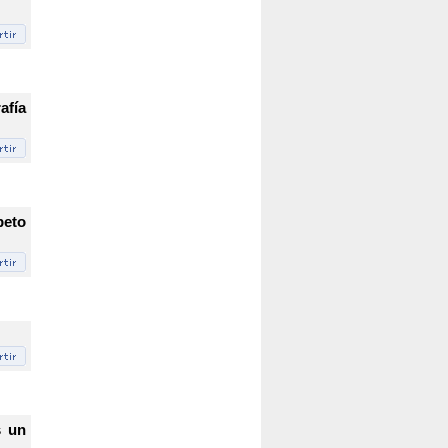
afía
peto
s un