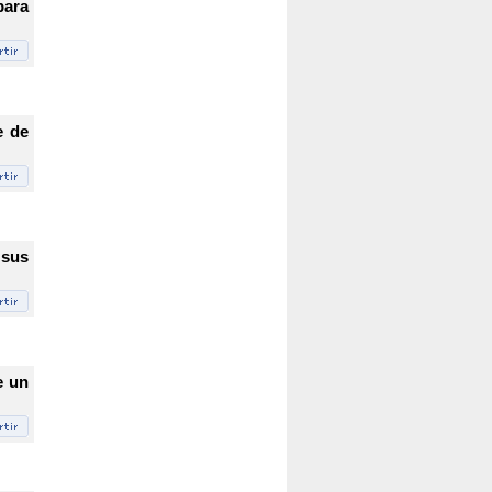
para
e de
 sus
e un