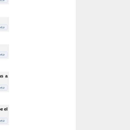
as a
e el