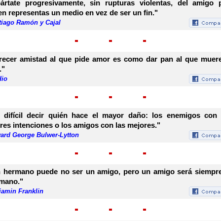
ártate progresivamente, sin rupturas violentas, del amigo 
en representas un medio en vez de ser un fin."
tiago Ramón y Cajal
recer amistad al que pide amor es como dar pan al que muer
."
dio
 difícil decir quién hace el mayor daño: los enemigos con
res intenciones o los amigos con las mejores."
ard George Bulwer-Lytton
 hermano puede no ser un amigo, pero un amigo será siempr
mano."
jamin Franklin