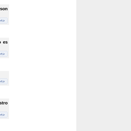
 son
o es
stro