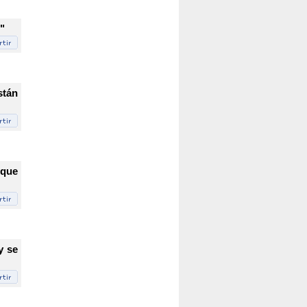
"
stán
 que
y se