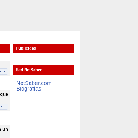
Publicidad
Red NetSaber
NetSaber.com
Biografías
 que
e un