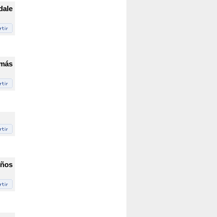
dale
 más
eños