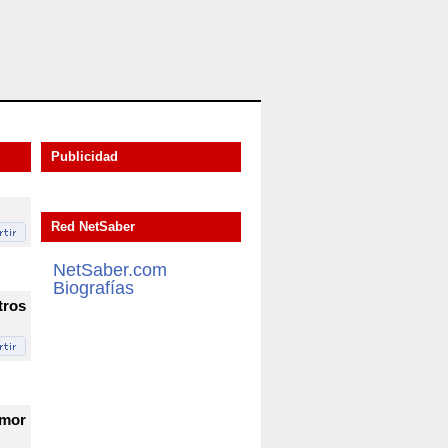
Publicidad
Red NetSaber
NetSaber.com
Biografías
tros
umor