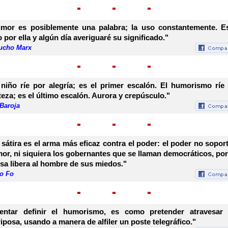
mor es posiblemente una palabra; la uso constantemente. E
o por ella y algún día averiguaré su significado."
ucho Marx
 niño ríe por alegría; es el primer escalón. El humorismo ríe
steza; es el último escalón. Aurora y crepúsculo."
Baroja
 sátira es el arma más eficaz contra el poder: el poder no soport
or, ni siquiera los gobernantes que se llaman democráticos, po
risa libera al hombre de sus miedos."
io Fo
tentar definir el humorismo, es como pretender atravesar
iposa, usando a manera de alfiler un poste telegráfico."