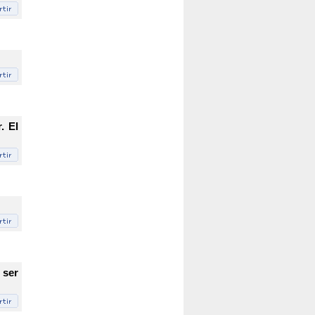
. El
 ser