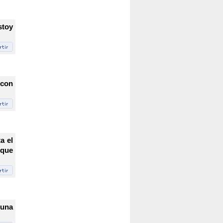
stoy
 con
a el
rque
 una