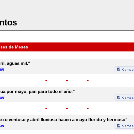
ntos
ases de Meses
ril, aguas mil."
rán
ua por mayo, pan para todo el año."
rán
rzo ventoso y abril lluvioso hacen a mayo florido y hermoso"
rán