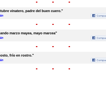
tubre vinatero, padre del buen cuero."
rán
ando marzo mayea, mayo marcea"
rán
osto, frío en rostro."
rán