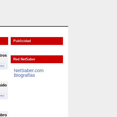
Publicidad
tros
Red NetSaber
NetSaber.com
Biografías
sido
mbro