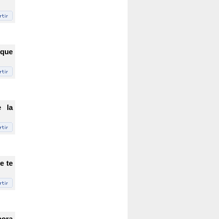
 que
 la
e te
hora