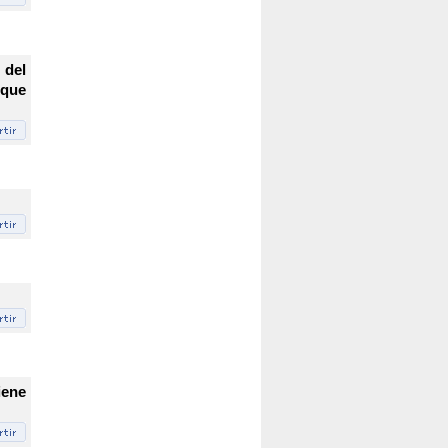
 del
 que
iene