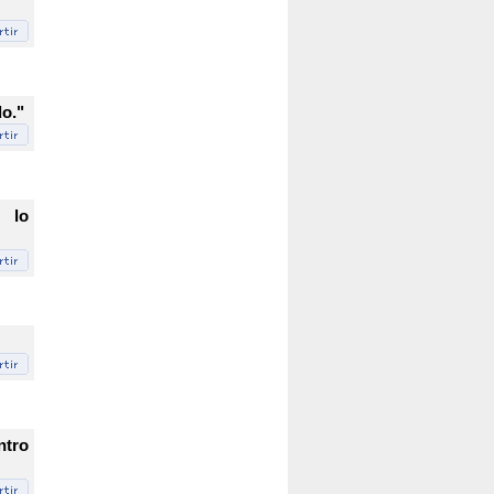
o."
 lo
ntro