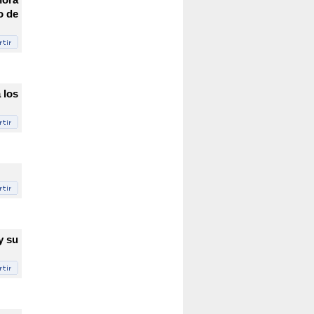
o de
 los
y su