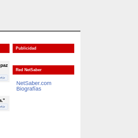
Publicidad
 paz
Red NetSaber
NetSaber.com
Biografías
a."