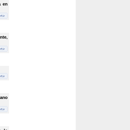
a en
nte,
mano