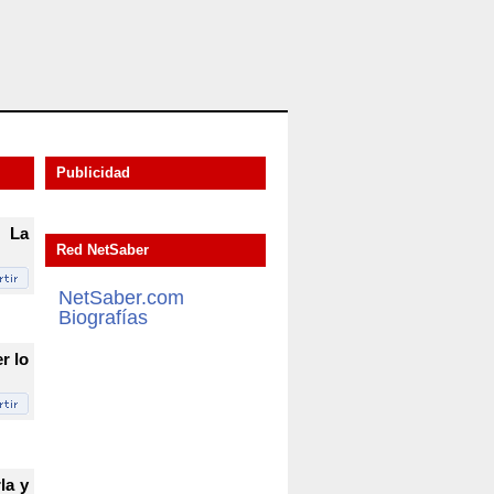
Publicidad
. La
Red NetSaber
NetSaber.com
Biografías
r lo
la y