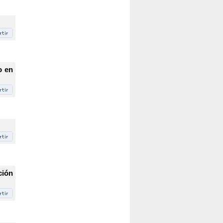
o en
ción