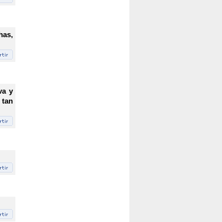
has,
va y
 tan