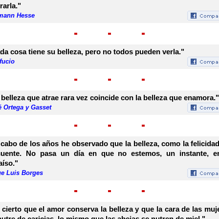
rarla."
mann Hesse
da cosa tiene su belleza, pero no todos pueden verla."
fucio
 belleza que atrae rara vez coincide con la belleza que enamora."
é Ortega y Gasset
 cabo de los años he observado que la belleza, como la felicidad
cuente. No pasa un día en que no estemos, un instante, e
aíso."
ge Luis Borges
 cierto que el amor conserva la belleza y que la cara de las muj
nutre de caricias, lo mismo que las abejas se nutren de miel."