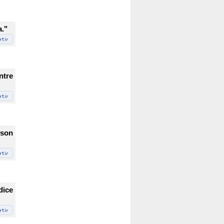
a."
ntre
 son
dice