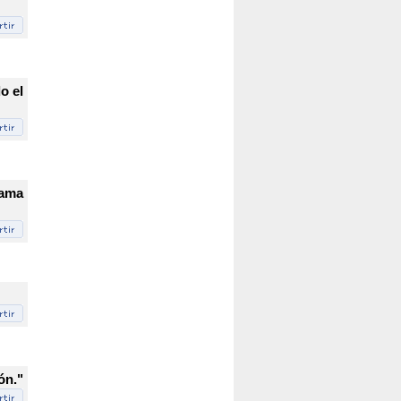
o el
rama
ón."