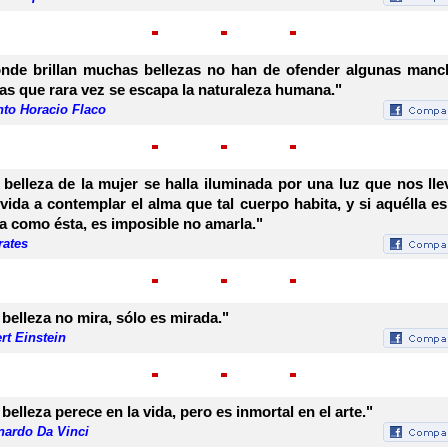
nde brillan muchas bellezas no han de ofender algunas manc
las que rara vez se escapa la naturaleza humana."
nto Horacio Flaco
 belleza de la mujer se halla iluminada por una luz que nos lle
vida a contemplar el alma que tal cuerpo habita, y si aquélla es
la como ésta, es imposible no amarla."
rates
 belleza no mira, sólo es mirada."
rt Einstein
 belleza perece en la vida, pero es inmortal en el arte."
nardo Da Vinci