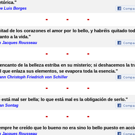
etórica."
ge Luis Borges
itad de los corazones el amor por lo bello, y habréis quitado tod
anto a la vida."
n Jacques Rousseau
 encanto de la belleza estriba en su misterio; si deshacemos la t
il que enlaza sus elementos, se evapora toda la esencia."
nn Christoph Friedrich von Schiller
 está mal ser bella; lo que está mal es la obligación de serlo."
an Sontag
empre he creído que lo bueno no era sino lo bello puesto en acci
n Jacques Rousseau