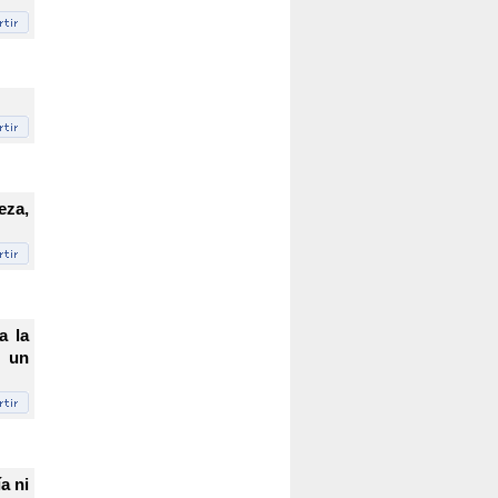
eza,
a la
e un
a ni