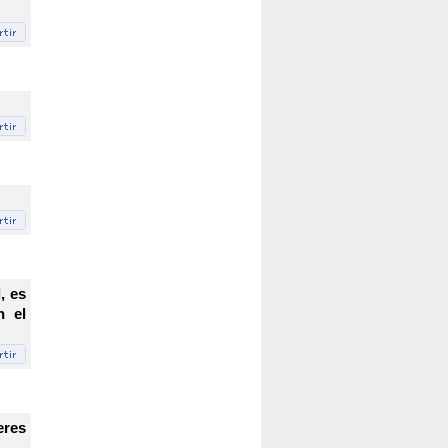
, es
n el
eres