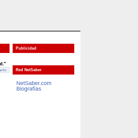
Publicidad
d."
Red NetSaber
NetSaber.com
Biografías