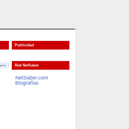
Publicidad
Red NetSaber
NetSaber.com
Biografías