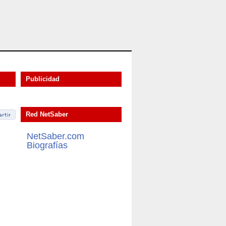
Publicidad
Red NetSaber
NetSaber.com
Biografías